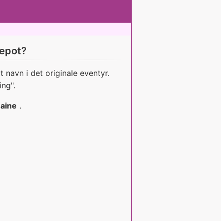
kepot?
 navn i det originale eventyr.
ng".
aine
.