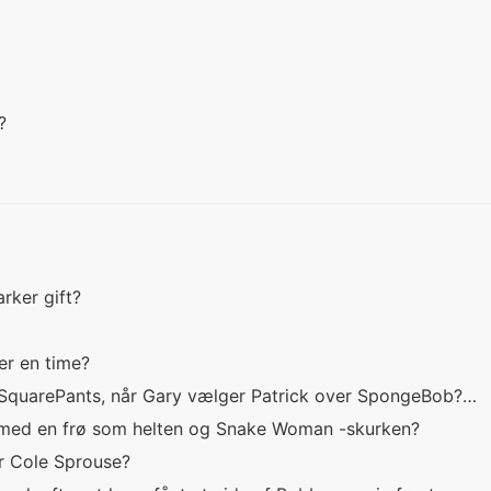
r?
rker gift?
er en time?
SquarePants, når Gary vælger Patrick over SpongeBob?…
m med en frø som helten og Snake Woman -skurken?
er Cole Sprouse?