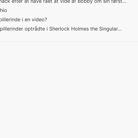
ck efter at have fået at vide af Bobby om sin først…
Ohio
llerinde i en video?
pillerinder optrådte i Sherlock Holmes the Singular…