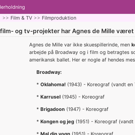
derholdning
 >>
Film & TV
>>
Filmproduktion
 film- og tv-projekter har Agnes de Mille været
Agnes de Mille var ikke skuespillerinde, men
k
arbejde på Broadway og i film og betragtes s
amerikansk ballet. Her er nogle af hendes me
Broadway:
*
Oklahoma!
(1943) - Koreograf (vandt en
*
Karrusel
(1945) - Koreograf
*
Brigadoon
(1947) - Koreograf
*
Kongen og jeg
(1951) - Koreograf (vandt
*
Mal din vogn
(1951) - Koreograf