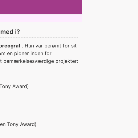
 med i?
oreograf
. Hun var berømt for sit
om en pioner inden for
st bemærkelsesværdige projekter:
 Tony Award)
 en Tony Award)