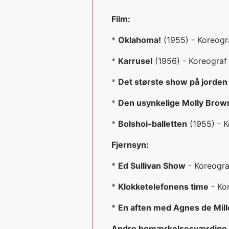
Film:
*
Oklahoma!
(1955) - Koreogr
*
Karrusel
(1956) - Koreograf
*
Det største show på jorden
*
Den usynkelige Molly Brow
*
Bolshoi-balletten
(1955) - K
Fjernsyn:
*
Ed Sullivan Show
- Koreograf 
*
Klokketelefonens time
- Kor
*
En aften med Agnes de Mill
Andre bemærkelsesværdige p