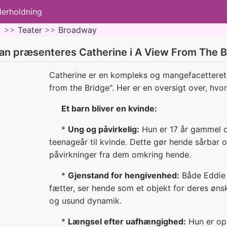
derholdning
 >>
Teater
>>
Broadway
an præsenteres Catherine i A View From The B
Catherine er en kompleks og mangefacetteret k
from the Bridge". Her er en oversigt over, hv
Et barn bliver en kvinde:
*
Ung og påvirkelig:
Hun er 17 år gammel o
teenageår til kvinde. Dette gør hende sårbar 
påvirkninger fra dem omkring hende.
*
Gjenstand for hengivenhed:
Både Eddie 
fætter, ser hende som et objekt for deres øns
og usund dynamik.
*
Længsel efter uafhængighed:
Hun er o