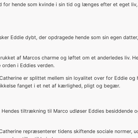
d for hende som kvinde i sin tid og længes efter et eget liv
ker Eddie dybt, der opdragede hende som sin egen datter, o
trukket af Marcos charme og løftet om et anderledes liv. H
e orden i Eddies verden.
Catherine er splittet mellem sin loyalitet over for Eddie 
kikkelse fanget i et net af kærlighed, pligt og begær.
Hendes tiltrækning til Marco udløser Eddies besiddende og 
atherine repræsenterer tidens skiftende sociale normer, ud