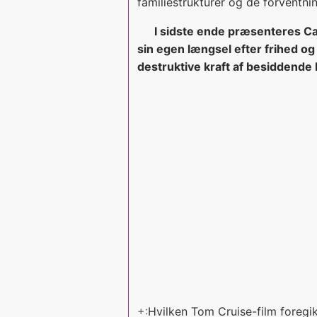
familiestrukturer og de forventninge
I sidste ende præsenteres Ca
sin egen længsel efter frihed 
destruktive kraft af besiddende
+:
Hvilken Tom Cruise-film foregi