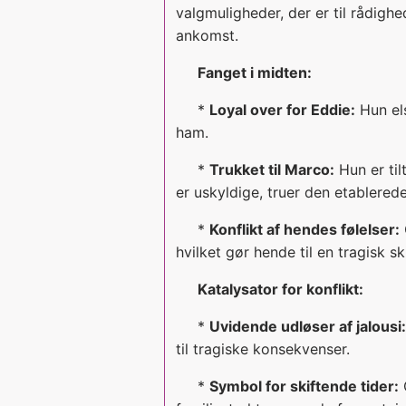
valgmuligheder, der er til rådighe
ankomst.
Fanget i midten:
*
Loyal over for Eddie:
Hun els
ham.
*
Trukket til Marco:
Hun er til
er uskyldige, truer den etablered
*
Konflikt af hendes følelser:
hvilket gør hende til en tragisk s
Katalysator for konflikt:
*
Uvidende udløser af jalousi:
til tragiske konsekvenser.
*
Symbol for skiftende tider:
C