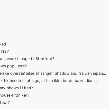
cked
n NY?
espeare tilbage til Stratford?
ows populære?
elske oversættelse af sangen Shadowland fra den japan…
 fik hende til at sige, at hun ikke burde bære diam…
way-shows i Utah?
ehouse-krøniker?
 født?