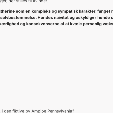
r, der stilles til kvinder.
therine som en kompleks og sympatisk karakter, fanget m
og selvbestemmelse. Hendes naivitet og uskyld gør hende
 kærlighed og konsekvenserne af at kvæle personlig væks
k i den fiktive by Ampipe Pennsylvania?