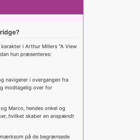
ridge?
arakter i Arthur Millers "A View
ordan hun præsenteres:
g navigerer i overgangen fra
og modtagelig over for
og Marco, hendes onkel og
ker, hvilket skaber en anspændt
pmærksom på de begrænsede