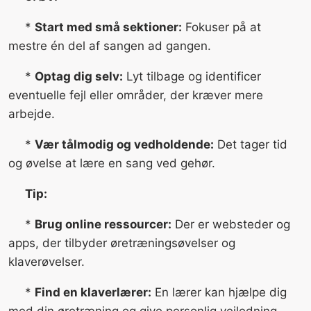
*
Start med små sektioner:
Fokuser på at
mestre én del af sangen ad gangen.
*
Optag dig selv:
Lyt tilbage og identificer
eventuelle fejl eller områder, der kræver mere
arbejde.
*
Vær tålmodig og vedholdende:
Det tager tid
og øvelse at lære en sang ved gehør.
Tip:
*
Brug online ressourcer:
Der er websteder og
apps, der tilbyder øretræningsøvelser og
klaverøvelser.
*
Find en klaverlærer:
En lærer kan hjælpe dig
med din øretræning og give personlig vejledning.